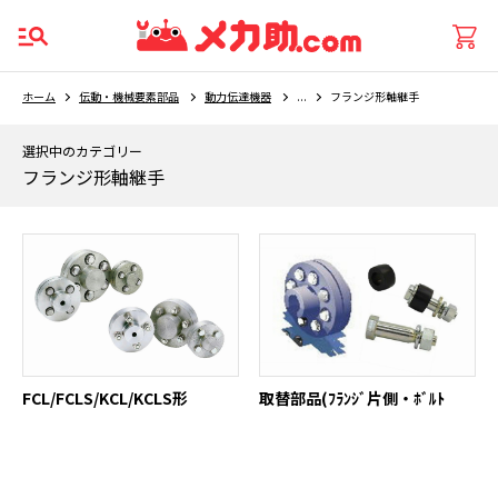
ホーム
伝動・機械要素部品
動力伝達機器
...
フランジ形軸継手
選択中のカテゴリー
フランジ形軸継手
FCL/FCLS/KCL/KCLS形
取替部品(ﾌﾗﾝｼﾞ片側・ﾎﾞﾙﾄ