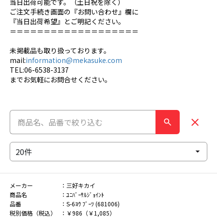
当日出荷可能です。（土日祝を除く）
ご注文手続き画面の『お問い合わせ』欄に
『当日出荷希望』とご明記ください。
＝＝＝＝＝＝＝＝＝＝＝＝＝＝＝＝＝＝＝
未掲載品も取り扱っております。
mail:
information@mekasuke.com
TEL:06-6538-3137
までお気軽にお問合せください。
メーカー
三好キカイ
商品名
ﾕﾆﾊﾞｰｻﾙｼﾞｮｲﾝﾄ
品番
S-6ﾖｳ ﾌﾞｰﾂ (681006)
税別価格（税込）
￥986（￥1,085）