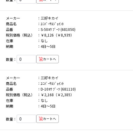
メーカー
三好キカイ
商品名
ﾕﾆﾊﾞｰｻﾙｼﾞｮｲﾝﾄ
品番
S-50ﾖｳ ﾌﾞｰﾂ (681050)
税別価格（税込）
￥8,126（￥8,939）
在庫
なし
納期
4日～5日
数量：
カートへ
メーカー
三好キカイ
商品名
ﾕﾆﾊﾞｰｻﾙｼﾞｮｲﾝﾄ
品番
D-10ﾖｳ ﾌﾞｰﾂ (681110)
税別価格（税込）
￥2,168（￥2,385）
在庫
なし
納期
4日～5日
数量：
カートへ