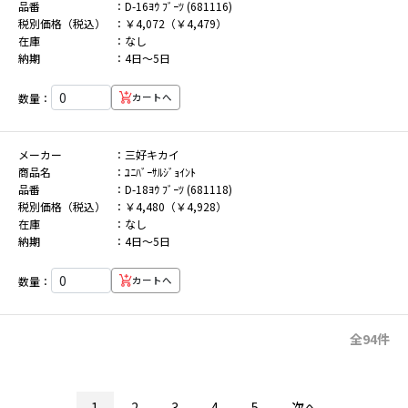
品番
D-16ﾖｳ ﾌﾞｰﾂ (681116)
税別価格（税込）
￥4,072（￥4,479）
在庫
なし
納期
4日～5日
数量：
カートへ
メーカー
三好キカイ
商品名
ﾕﾆﾊﾞｰｻﾙｼﾞｮｲﾝﾄ
品番
D-18ﾖｳ ﾌﾞｰﾂ (681118)
税別価格（税込）
￥4,480（￥4,928）
在庫
なし
納期
4日～5日
数量：
カートへ
全94件
1
2
3
4
5
次へ