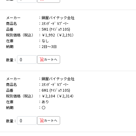
メーカー
鍋屋バイテック会社
商品名
ｽﾀﾝﾀﾞｰﾄﾞ Vﾌﾟｰﾘｰ
品番
5M1 (ｹｲｼﾞｮｳ 10S)
税別価格（税込）
￥1,992（￥2,191）
在庫
なし
納期
2日～3日
数量：
カートへ
メーカー
鍋屋バイテック会社
商品名
ｽﾀﾝﾀﾞｰﾄﾞ Vﾌﾟｰﾘｰ
品番
6M1 (ｹｲｼﾞｮｳ 10S)
税別価格（税込）
￥2,104（￥2,314）
在庫
あり
納期
〇
数量：
カートへ