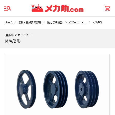
ホーム
伝動・機械要素部品
動力伝達機器
Ｖプーリ
...
M/A/B形
選択中のカテゴリー
M/A/B形