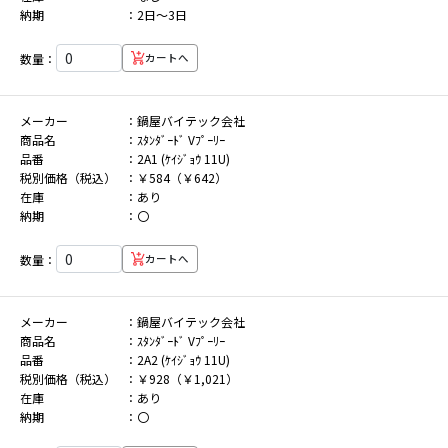
納期
2日～3日
数量：
カートへ
メーカー
鍋屋バイテック会社
商品名
ｽﾀﾝﾀﾞｰﾄﾞ Vﾌﾟｰﾘｰ
品番
2A1 (ｹｲｼﾞｮｳ 11U)
税別価格（税込）
￥584（￥642）
在庫
あり
納期
〇
数量：
カートへ
メーカー
鍋屋バイテック会社
商品名
ｽﾀﾝﾀﾞｰﾄﾞ Vﾌﾟｰﾘｰ
品番
2A2 (ｹｲｼﾞｮｳ 11U)
税別価格（税込）
￥928（￥1,021）
在庫
あり
納期
〇