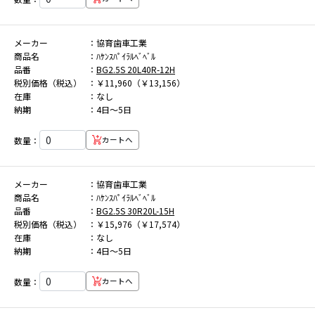
メーカー
協育歯車工業
商品名
ﾊｹﾝｽﾊﾟｲﾗﾙﾍﾞﾍﾞﾙ
品番
BG2.5S 20L40R-12H
税別価格（税込）
￥11,960（￥13,156）
在庫
なし
納期
4日～5日
数量：
カートへ
メーカー
協育歯車工業
商品名
ﾊｹﾝｽﾊﾟｲﾗﾙﾍﾞﾍﾞﾙ
品番
BG2.5S 30R20L-15H
税別価格（税込）
￥15,976（￥17,574）
在庫
なし
納期
4日～5日
数量：
カートへ