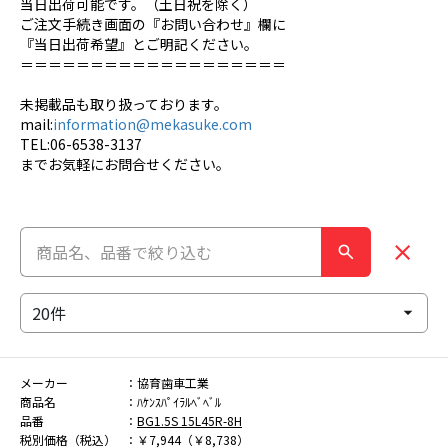
当日出荷可能です。（土日祝を除く）
ご注文手続き画面の『お問い合わせ』欄に
『当日出荷希望』とご明記ください。
＝＝＝＝＝＝＝＝＝＝＝＝＝＝＝＝＝＝＝
未掲載品も取り扱っております。
mail:
information@mekasuke.com
TEL:06-6538-3137
までお気軽にお問合せください。
メーカー
協育歯車工業
商品名
ﾊｹﾝｽﾊﾟｲﾗﾙﾍﾞﾍﾞﾙ
品番
BG1.5S 15L45R-8H
税別価格（税込）
￥7,944（￥8,738）