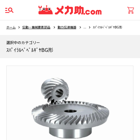
ホーム
伝動・機械要素部品
動力伝達機器
...
ｽﾊﾟｲﾗﾙﾍﾞﾍﾞﾙｷﾞﾔBG形
選択中のカテゴリー
ｽﾊﾟｲﾗﾙﾍﾞﾍﾞﾙｷﾞﾔBG形