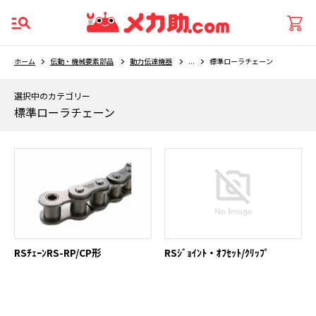
ホーム
伝動・機械要素部品
動力伝達機器
...
標準ローラチェーン
選択中のカテゴリー
標準ローラチェーン
RSﾁｪｰﾝRS-RP/CP形
RSｼﾞｮｲﾝﾄ・ｵﾌｾｯﾄ/ｸﾘｯﾌﾟ