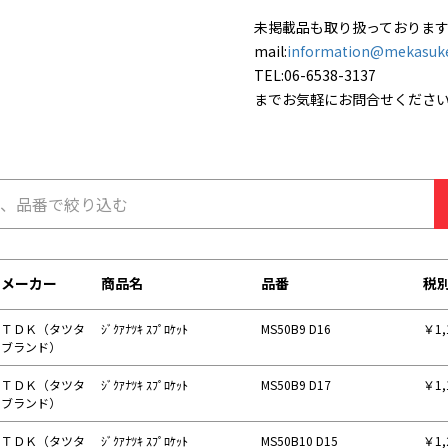
未掲載品も取り扱っておりま
mail:
information@mekasuk
TEL:06-6538-3137
までお気軽にお問合せくださ
メーカー
商品名
品番
税
ＴＤＫ（タツタ
ｼﾞｸｱﾅﾂｷ ｽﾌﾟﾛｹｯﾄ
MS50B9 D16
￥1,
ブランド）
ＴＤＫ（タツタ
ｼﾞｸｱﾅﾂｷ ｽﾌﾟﾛｹｯﾄ
MS50B9 D17
￥1,
ブランド）
ＴＤＫ（タツタ
ｼﾞｸｱﾅﾂｷ ｽﾌﾟﾛｹｯﾄ
MS50B10 D15
￥1,