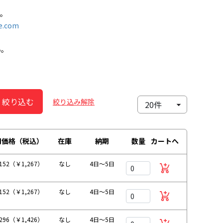
す。
e.com
い。
絞り込む
絞り込み解除
別価格（税込）
在庫
納期
数量
カートへ
152（￥1,267）
なし
4日～5日
152（￥1,267）
なし
4日～5日
296（￥1,426）
なし
4日～5日