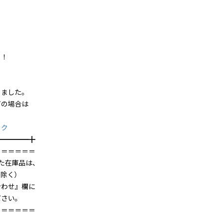
！
ました。
の場合は
ック
━╋
＝＝＝＝＝＝
た在庫品は、
を除く）
合わせ』欄に
ださい。
＝＝＝＝＝＝