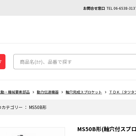
お問合せ窓口
TEL
06-6538-313
す
伝動・機械要素部品
動力伝達機器
軸穴完成スプロケット
ＴＤＫ（タツタ
のカテゴリー
：
MS50B形
MS50B形(軸穴付ス