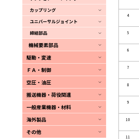
カップリング
4
ユニバーサルジョイント
締結部品
5
機械要素部品
6
駆動・変速
7
ＦＡ・制御
空圧・油圧
8
搬送機器・荷役関連
9
一般産業機器・材料
海外製品
10
その他
11