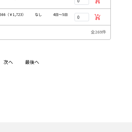
566（￥1,723）
なし
4日～5日
全269件
次へ
最後へ