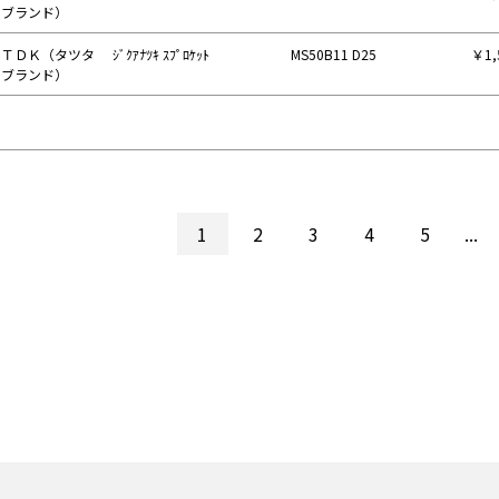
ブランド）
ＴＤＫ（タツタ
ｼﾞｸｱﾅﾂｷ ｽﾌﾟﾛｹｯﾄ
MS50B11 D25
￥1,
ブランド）
1
2
3
4
5
...