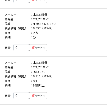
メーカー
北日本精機
商品名
ﾐﾆﾁｭｱﾍﾞｱﾘﾝｸﾞ
品番
MF95ZZ SRL EZO
税別価格（税込）
￥497（￥547）
在庫
あり
納期
〇
数量：
カートへ
メーカー
北日本精機
商品名
ﾐﾆﾁｭｱﾍﾞｱﾘﾝｸﾞ
品番
F685 EZO
税別価格（税込）
￥315（￥347）
在庫
なし
納期
30日以上
数量：
カートへ