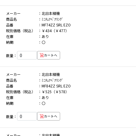
メーカー
北日本精機
商品名
ﾐﾆﾁｭｱﾍﾞｱﾘﾝｸﾞ
品番
MF74ZZ SRL EZO
税別価格（税込）
￥434（￥477）
在庫
あり
納期
〇
数量：
カートへ
メーカー
北日本精機
商品名
ﾐﾆﾁｭｱﾍﾞｱﾘﾝｸﾞ
品番
MF84ZZ SRL EZO
税別価格（税込）
￥525（￥578）
在庫
あり
納期
〇
数量：
カートへ
メーカー
北日本精機