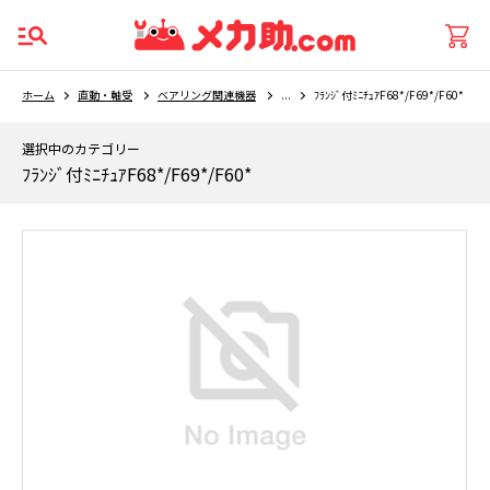
ホーム
直動・軸受
ベアリング関連機器
...
ﾌﾗﾝｼﾞ付ﾐﾆﾁｭｱF68*/F69*/F60*
選択中のカテゴリー
ﾌﾗﾝｼﾞ付ﾐﾆﾁｭｱF68*/F69*/F60*