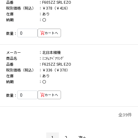
品番
F605ZZ SRL EZO
税別価格（税込）
￥378（￥416）
在庫
あり
納期
〇
数量：
カートへ
メーカー
北日本精機
商品名
ﾐﾆﾁｭｱﾍﾞｱﾘﾝｸﾞ
品番
F625ZZ SRL EZO
税別価格（税込）
￥336（￥370）
在庫
あり
納期
〇
数量：
カートへ
全39件
1
2
次へ