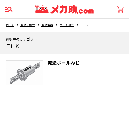
ホーム
直動・軸受
直動機器
ボールネジ
ＴＨＫ
選択中のカテゴリー
ＴＨＫ
転造ボールねじ