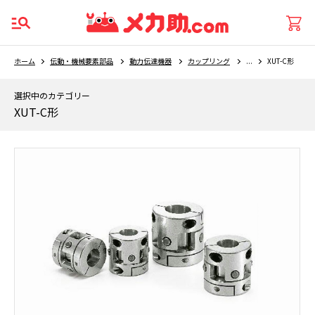
ホーム
伝動・機械要素部品
動力伝達機器
カップリング
...
XUT-C形
選択中のカテゴリー
XUT-C形