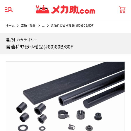
ホーム
直動・軸受
...
含油ﾎﾟﾘｱｾﾀｰﾙ軸受(#80)80B/80F
選択中のカテゴリー
含油ﾎﾟﾘｱｾﾀｰﾙ軸受(#80)80B/80F