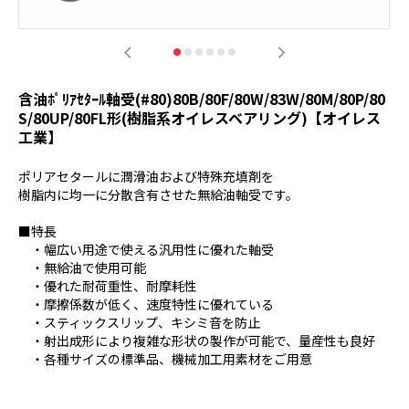
含油ﾎﾟﾘｱｾﾀｰﾙ軸受(#80)80B/80F/80W/83W/80M/80P/80
S/80UP/80FL形(樹脂系オイレスベアリング)【オイレス
工業】
ポリアセタールに潤滑油および特殊充填剤を
樹脂内に均一に分散含有させた無給油軸受です。
■特長
・幅広い用途で使える汎用性に優れた軸受
・無給油で使用可能
・優れた耐荷重性、耐摩耗性
・摩擦係数が低く、速度特性に優れている
・スティックスリップ、キシミ音を防止
・射出成形により複雑な形状の製作が可能で、量産性も良好
・各種サイズの標準品、機械加工用素材をご用意