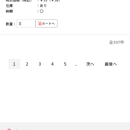
在庫
あり
納期
〇
数量：
カートへ
全307件
1
2
3
4
5
...
次へ
最後へ