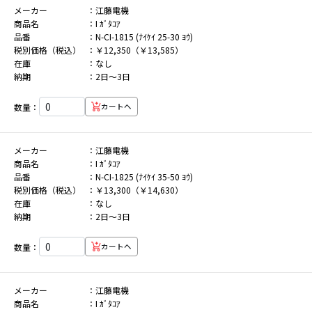
メーカー
江藤電機
商品名
I ｶﾞﾀｺｱ
品番
N-CI-1815 (ﾅｲｹｲ 25-30 ﾖｳ)
税別価格（税込）
￥12,350（￥13,585）
在庫
なし
納期
2日～3日
数量：
カートへ
メーカー
江藤電機
商品名
I ｶﾞﾀｺｱ
品番
N-CI-1825 (ﾅｲｹｲ 35-50 ﾖｳ)
税別価格（税込）
￥13,300（￥14,630）
在庫
なし
納期
2日～3日
数量：
カートへ
メーカー
江藤電機
商品名
I ｶﾞﾀｺｱ