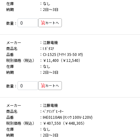
在庫
なし
納期
2日～3日
数量：
カートへ
メーカー
江藤電機
商品名
I ｶﾞﾀｺｱ
品番
CI-1525 (ﾅｲｹｲ 35-50 ﾖｳ)
税別価格（税込）
￥11,400（￥12,540）
在庫
なし
納期
2日～3日
数量：
カートへ
メーカー
江藤電機
商品名
ﾍﾞｱﾘﾝｸﾞﾋｰﾀｰ
品番
IHE0110AN (ﾀﾝｿｳ 100V-120V)
税別価格（税込）
￥407,550（￥448,305）
在庫
なし
納期
2日～3日