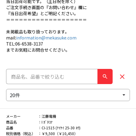
当日出荷可能です。（土日祝を除く）
ご注文手続き画面の『お問い合わせ』欄に
『当日出荷希望』とご明記ください。
＝＝＝＝＝＝＝＝＝＝＝＝＝＝＝＝＝＝＝
未掲載品も取り扱っております。
mail:
information@mekasuke.com
TEL:06-6538-3137
までお気軽にお問合せください。
メーカー
江藤電機
商品名
I ｶﾞﾀｺｱ
品番
CI-1515 (ﾅｲｹｲ 25-30 ﾖｳ)
税別価格（税込）
￥9,500（￥10,450）