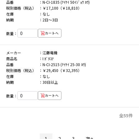
品番
N-CI-1835 (ﾅｲｹｲ 50ｲｼﾞｮｳ ﾖｳ)
税別価格（税込）
￥17,100（￥18,810）
在庫
なし
納期
2日～3日
数量：
カートへ
メーカー
江藤電機
商品名
I ｶﾞﾀｺｱ
品番
N-CI-2515 (ﾅｲｹｲ 25-30 ﾖｳ)
税別価格（税込）
￥29,450（￥32,395）
在庫
なし
納期
30日以上
数量：
カートへ
全55件
1
2
3
次へ