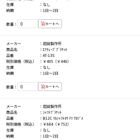
在庫
なし
納期
1日～2日
数量：
カートへ
メーカー
岩田製作所
商品名
ｴｱﾁｭｰﾌﾞﾌﾞﾗｹｯﾄ
品番
AT-13S
税別価格（税込）
￥405（￥446）
在庫
なし
納期
1日～2日
数量：
カートへ
メーカー
岩田製作所
商品名
ｼｬﾌﾄﾌﾞﾗｹｯﾄ
品番
B12C ﾏﾙｼｬﾌﾄﾖｳ ﾃﾂ ｸﾛｿﾞﾒ
税別価格（税込）
￥684（￥752）
在庫
なし
納期
1日～2日