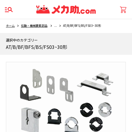
ホーム
伝動・機械要素部品
...
AT/B/BF/BFS/BS/FS03~30形
選択中のカテゴリー
AT/B/BF/BFS/BS/FS03~30形