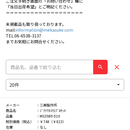
ご注文手続き画面の『お問い合わせ』欄に
『当日出荷希望』とご明記ください。
＝＝＝＝＝＝＝＝＝＝＝＝＝＝＝＝＝＝＝
未掲載品も取り扱っております。
mail:
information@mekasuke.com
TEL:06-6538-3137
までお気軽にお問合せください。
メーカー
三興製作所
商品名
ｼﾞｸｱﾅｶｺｳｽﾌﾟﾛｹｯﾄ
品番
MS35B9 D10
税別価格（税込）
￥748（￥823）
在庫
なし