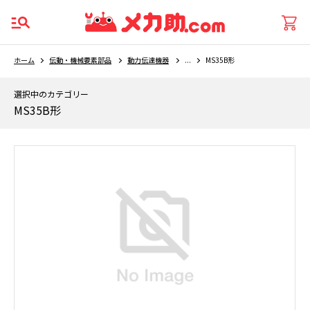
ホーム
伝動・機械要素部品
動力伝達機器
...
MS35B形
選択中のカテゴリー
MS35B形