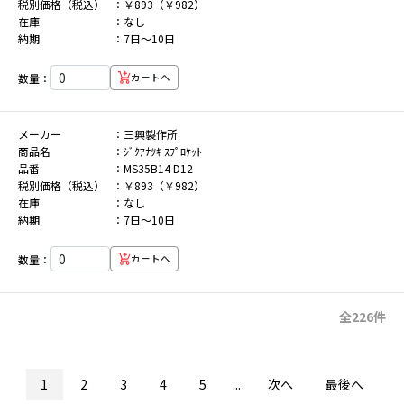
税別価格（税込）
￥893（￥982）
在庫
なし
納期
7日～10日
数量：
カートへ
メーカー
三興製作所
商品名
ｼﾞｸｱﾅﾂｷ ｽﾌﾟﾛｹｯﾄ
品番
MS35B14 D12
税別価格（税込）
￥893（￥982）
在庫
なし
納期
7日～10日
数量：
カートへ
全226件
1
2
3
4
5
...
次へ
最後へ