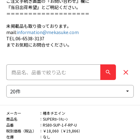
ご注文手続き画面の『お問い合わせ』欄に
『当日出荷希望』とご明記ください。
＝＝＝＝＝＝＝＝＝＝＝＝＝＝＝＝＝＝＝
未掲載品も取り扱っております。
mail:
information@mekasuke.com
TEL:06-6538-3137
までお気軽にお問合せください。
メーカー
椿本チエイン
商品名
SUPERﾛｰﾗﾁｪｰﾝ
品番
RS80-SUP-1-F-RP-U
税別価格（税込）
￥18,060（￥19,866）
在庫
なし