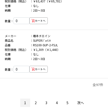
税別価格（税込）
￥63,437（￥69,781）
在庫
なし
納期
2日～3日
数量：
カートへ
メーカー
椿本チエイン
商品名
SUPERｼﾞｮｲﾝﾄ
品番
RS100-SUP-2-FSJL
税別価格（税込）
￥1,309（￥1,440）
在庫
なし
納期
2日～3日
数量：
カートへ
全97件
1
2
3
4
5
次へ