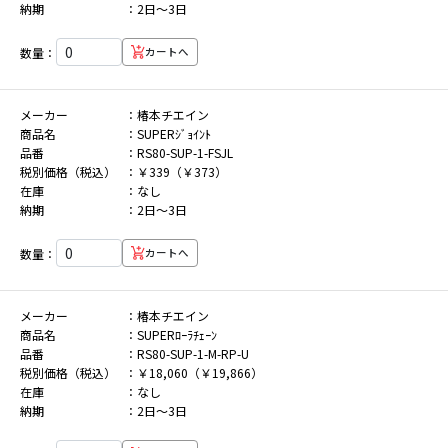
納期
2日～3日
数量：
カートへ
メーカー
椿本チエイン
商品名
SUPERｼﾞｮｲﾝﾄ
品番
RS80-SUP-1-FSJL
税別価格（税込）
￥339（￥373）
在庫
なし
納期
2日～3日
数量：
カートへ
メーカー
椿本チエイン
商品名
SUPERﾛｰﾗﾁｪｰﾝ
品番
RS80-SUP-1-M-RP-U
税別価格（税込）
￥18,060（￥19,866）
在庫
なし
納期
2日～3日