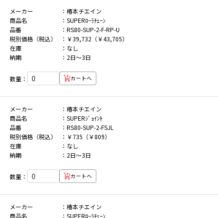
メーカー
椿本チエイン
商品名
SUPERﾛｰﾗﾁｪｰﾝ
品番
RS80-SUP-2-F-RP-U
税別価格（税込）
￥39,732（￥43,705）
在庫
なし
納期
2日～3日
数量：
カートへ
メーカー
椿本チエイン
商品名
SUPERｼﾞｮｲﾝﾄ
品番
RS80-SUP-2-FSJL
税別価格（税込）
￥735（￥809）
在庫
なし
納期
2日～3日
数量：
カートへ
メーカー
椿本チエイン
商品名
SUPERﾛｰﾗﾁｪｰﾝ