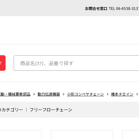
お問合せ窓口
TEL
06-6538-313
す
伝動・機械要素部品
動力伝達機器
小形コンベヤチェーン
椿本チエイン
のカテゴリー
：
フリーフローチェーン