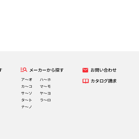
す
メーカーから探す
お問い合わせ
ア～オ
ハ～ホ
カタログ請求
カ～コ
マ～モ
サ～ソ
ヤ～ヨ
タ～ト
ラ～ロ
ナ～ノ