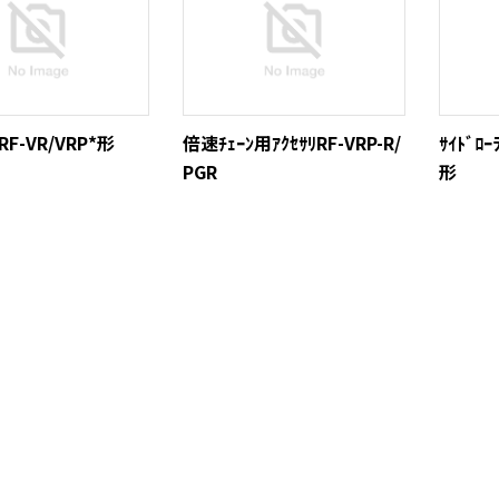
RF-VR/VRP*形
倍速ﾁｪｰﾝ用ｱｸｾｻﾘRF-VRP-R/
ｻｲﾄﾞﾛｰ
PGR
形