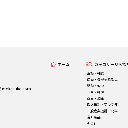
ホーム
カテゴリーから探
直動・軸受
伝動・機械要素部品
駆動・変速
n@mekasuke.com
ＦＡ・制御
空圧・油圧
搬送機器・荷役関連
一般産業機器・材料
海外製品
その他