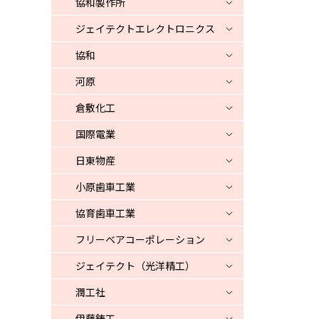
協和製作所
ジェイテクトエレクトロニクス
協和
河原
倉敷化工
国際電業
日東物産
小原歯車工業
協育歯車工業
フリーベアコーポレーション
ジェイテクト（光洋精工）
潤工社
伊藤鋳工