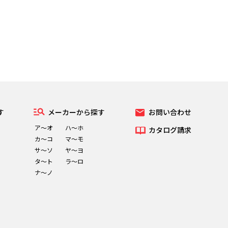
す
メーカーから探す
お問い合わせ
ア～オ
ハ～ホ
カタログ請求
カ～コ
マ～モ
サ～ソ
ヤ～ヨ
タ～ト
ラ～ロ
ナ～ノ