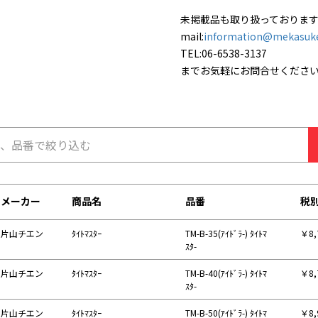
未掲載品も取り扱っておりま
mail:
information@mekasuk
TEL:06-6538-3137
までお気軽にお問合せくださ
メーカー
商品名
品番
税
片山チエン
ﾀｲﾄﾏｽﾀｰ
TM-B-35(ｱｲﾄﾞﾗ-) ﾀｲﾄﾏ
￥8,
ｽﾀ-
片山チエン
ﾀｲﾄﾏｽﾀｰ
TM-B-40(ｱｲﾄﾞﾗ-) ﾀｲﾄﾏ
￥8,
ｽﾀ-
片山チエン
ﾀｲﾄﾏｽﾀｰ
TM-B-50(ｱｲﾄﾞﾗ-) ﾀｲﾄﾏ
￥8,