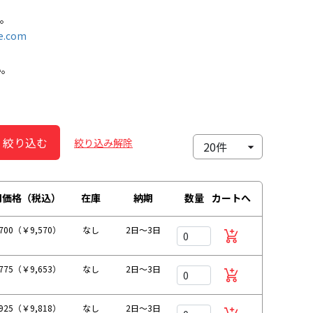
す。
e.com
い。
絞り込む
絞り込み解除
別価格（税込）
在庫
納期
数量
カートへ
700（￥9,570）
なし
2日～3日
775（￥9,653）
なし
2日～3日
925（￥9,818）
なし
2日～3日