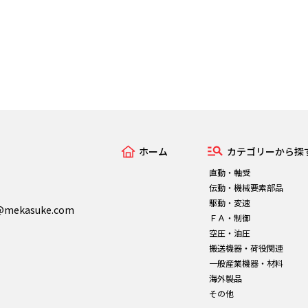
ホーム
カテゴリーから探
直動・軸受
伝動・機械要素部品
駆動・変速
n@mekasuke.com
ＦＡ・制御
空圧・油圧
搬送機器・荷役関連
一般産業機器・材料
海外製品
その他