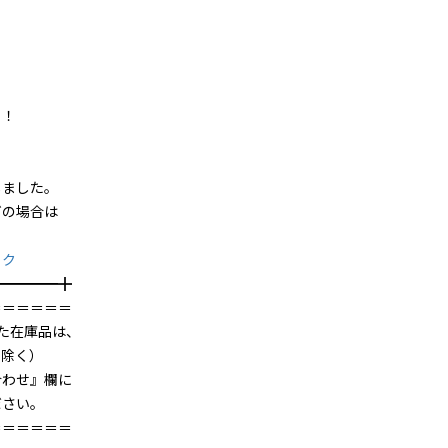
！
ました。
の場合は
ック
━╋
＝＝＝＝＝＝
た在庫品は、
を除く）
合わせ』欄に
ださい。
＝＝＝＝＝＝