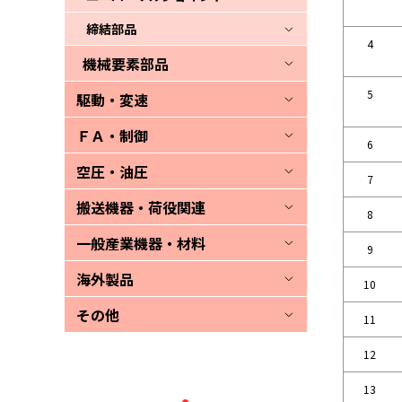
締結部品
4
機械要素部品
5
駆動・変速
ＦＡ・制御
6
空圧・油圧
7
搬送機器・荷役関連
8
一般産業機器・材料
9
海外製品
10
その他
11
12
13