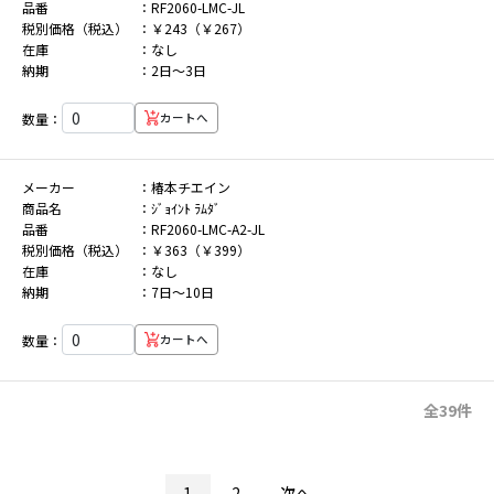
品番
RF2060-LMC-JL
税別価格（税込）
￥243（￥267）
在庫
なし
納期
2日～3日
数量：
カートへ
メーカー
椿本チエイン
商品名
ｼﾞｮｲﾝﾄ ﾗﾑﾀﾞ
品番
RF2060-LMC-A2-JL
税別価格（税込）
￥363（￥399）
在庫
なし
納期
7日～10日
数量：
カートへ
全39件
1
2
次へ