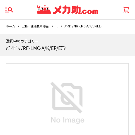
ホーム
伝動・機械要素部品
...
ﾊﾞｲﾋﾟｯﾁRF-LMC-A/K/EP/E形
選択中のカテゴリー
ﾊﾞｲﾋﾟｯﾁRF-LMC-A/K/EP/E形