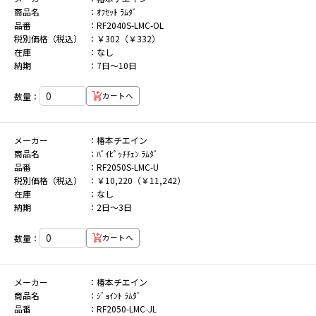
商品名
ｵﾌｾｯﾄ ﾗﾑﾀﾞ
品番
RF2040S-LMC-OL
税別価格（税込）
￥302（￥332）
在庫
なし
納期
7日～10日
数量：
カートへ
メーカー
椿本チエイン
商品名
ﾊﾞｲﾋﾟｯﾁﾁｪﾝ ﾗﾑﾀﾞ
品番
RF2050S-LMC-U
税別価格（税込）
￥10,220（￥11,242）
在庫
なし
納期
2日～3日
数量：
カートへ
メーカー
椿本チエイン
商品名
ｼﾞｮｲﾝﾄ ﾗﾑﾀﾞ
品番
RF2050-LMC-JL