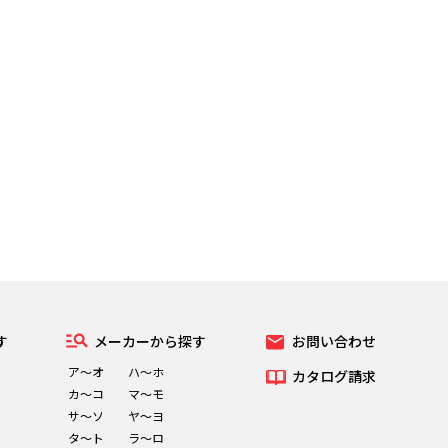
す
メーカーから探す
お問い合わせ
ア～オ
ハ～ホ
カタログ請求
カ～コ
マ～モ
サ～ソ
ヤ～ヨ
タ～ト
ラ～ロ