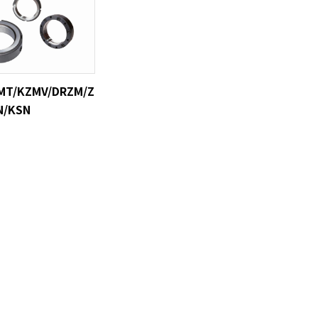
MT/KZMV/DRZM/Z
N/KSN