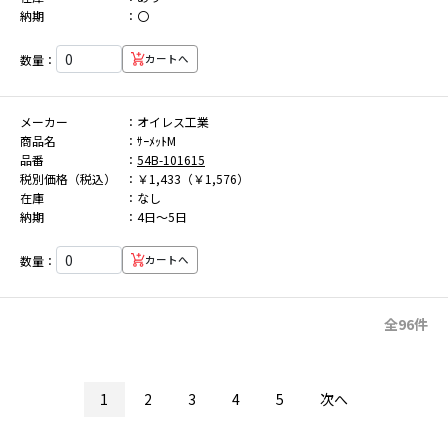
納期
〇
数量：
カートへ
メーカー
オイレス工業
商品名
ｻｰﾒｯﾄM
品番
54B-101615
税別価格（税込）
￥1,433（￥1,576）
在庫
なし
納期
4日～5日
数量：
カートへ
全96件
1
2
3
4
5
次へ