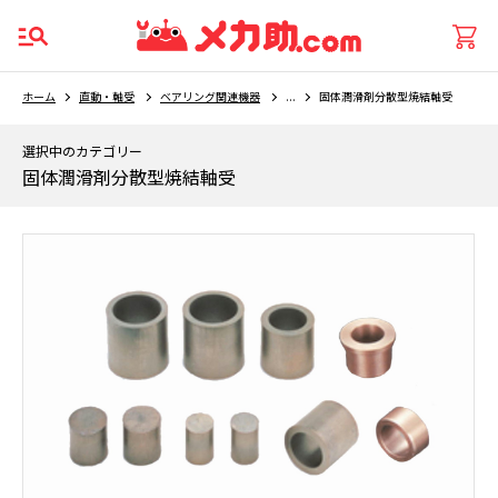
ホーム
直動・軸受
ベアリング関連機器
...
固体潤滑剤分散型焼結軸受
選択中のカテゴリー
固体潤滑剤分散型焼結軸受