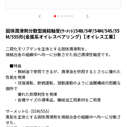
固体潤滑剤分散型焼結軸受(ｻｰﾒｯﾄ)54B/54F/54M/54S/55
M/55S形(金属系オイレスベアリング)【オイレス工業】
二硫化モリブデンを主体とする固体潤滑剤を、
焼結合金の組織中へ均一に分散させた自己潤滑性軸受です。
■特長
・無給油で使用できるが、潤滑油を併用するとさらに優れた
性能を発揮
・往復運転、断続運転、揺動運動のように油膜構成の困難な
個所で
優れた耐摩耗性を発揮
・各種サイズの標準品、機械加工用素材をご用意
サーメットG（55M/55S）
黒鉛を主体とする固体潤滑剤を焼結合金の組織中へ均一に分散さ
せた、