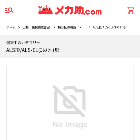
ホーム
伝動・機械要素部品
動力伝達機器
...
ALS形/ALS-EL(ｴﾚﾒﾝﾄ)形
選択中のカテゴリー
ALS形/ALS-EL(ｴﾚﾒﾝﾄ)形