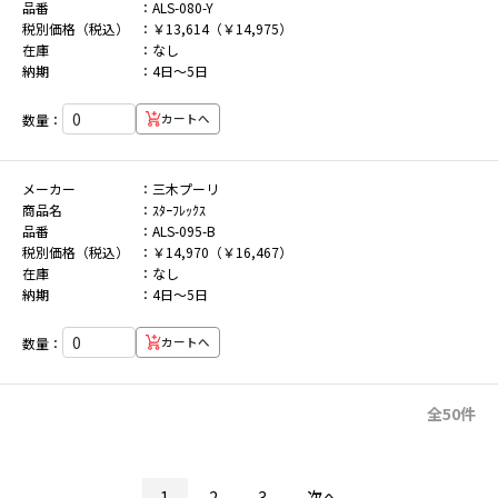
品番
ALS-080-Y
税別価格（税込）
￥13,614（￥14,975）
在庫
なし
納期
4日～5日
数量：
カートへ
メーカー
三木プーリ
商品名
ｽﾀｰﾌﾚｯｸｽ
品番
ALS-095-B
税別価格（税込）
￥14,970（￥16,467）
在庫
なし
納期
4日～5日
数量：
カートへ
全50件
1
2
3
次へ