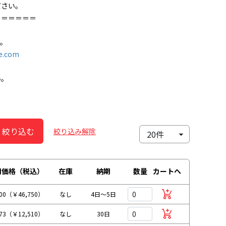
ださい。
＝＝＝＝＝＝
す。
e.com
い。
絞り込む
絞り込み解除
別価格（税込）
在庫
納期
数量
カートへ
500（￥46,750）
なし
4日～5日
373（￥12,510）
なし
30日