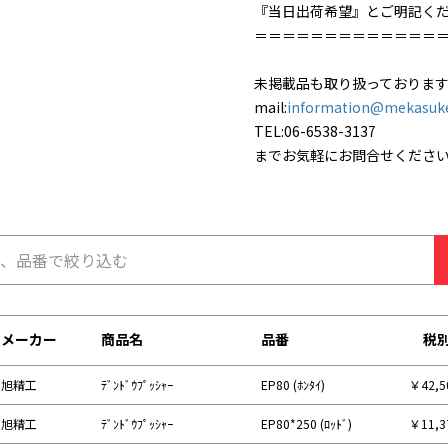
『当日出荷希望』とご明記く
＝＝＝＝＝＝＝＝＝＝＝＝＝
未掲載品も取り扱っておりま
mail:
information@mekasuk
TEL:06-6538-3137
までお気軽にお問合せくださ
メーカー
商品名
品番
税
旭精工
ﾃﾞﾝﾄﾞｳﾌﾟｯｼｬｰ
EP80 (ﾎﾝﾀｲ)
￥42,
旭精工
ﾃﾞﾝﾄﾞｳﾌﾟｯｼｬｰ
EP80*250 (ﾛｯﾄﾞ)
￥11,