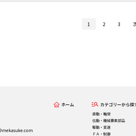
1
2
3
ホーム
カテゴリーから探
直動・軸受
伝動・機械要素部品
駆動・変速
n@mekasuke.com
ＦＡ・制御