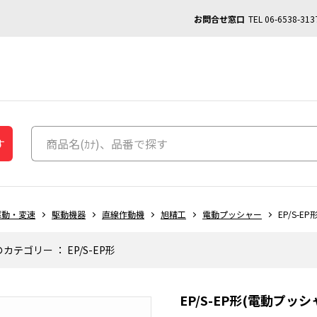
お問合せ窓口
TEL
06-6538-313
す
駆動・変速
駆動機器
直線作動機
旭精工
電動プッシャー
EP/S-EP
のカテゴリー
：
EP/S-EP形
EP/S-EP形(電動プッ