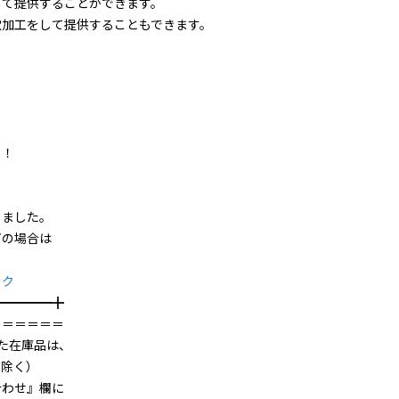
て提供することができます。
工をして提供することもできます。
！
ました。
の場合は
ック
━╋
＝＝＝＝＝＝
た在庫品は、
を除く）
合わせ』欄に