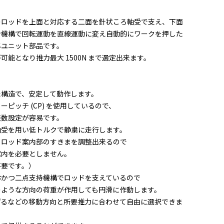
のロッドを上面と対応する二面を針状ころ軸受で支え、下面
ン機構で回転運動を直線運動に変え自動的にワークを押した
準ユニット部品です。
能となり推力最大 1500N まで選定出来ます。
構造で、安定して動作します。
ッチ (CP) を使用しているので、
数設定が容易です。
受を用い低トルクで静粛に走行します。
ロッド案内部のすきまを調整出来るので
内を必要としません。
要です。）
かつ二点支持機構でロッドを支えているので
うな方向の荷重が作用しても円滑に作動します。
るなどの移動方向と所要推力に合わせて自由に選択できま