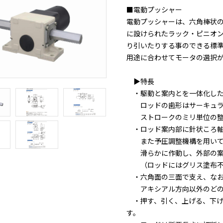
■電動プッシャー
電動プッシャーは、六角棒状
に設けられたラック・ピニオ
り引いたりする事のできる標
用途に合わせてモータの選択が可
▶特長
・駆動と案内とを一体化した
ロッドの歯形はサーキュラーピ
ストロークのミリ単位の整
・ロッド案内部に針状ころ軸
また予圧調整機構を用いて
滑らかに作動し、外部の案
（ロッドにはグリス塗布不
・六角面の三面で支え、なお
アキシアル方向以外のどのよ
・押す、引く、上げる、下げ
す。