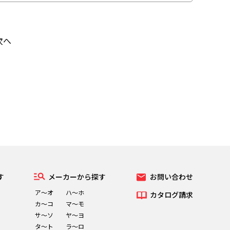
次へ
す
メーカーから探す
お問い合わせ
ア～オ
ハ～ホ
カタログ請求
カ～コ
マ～モ
サ～ソ
ヤ～ヨ
タ～ト
ラ～ロ