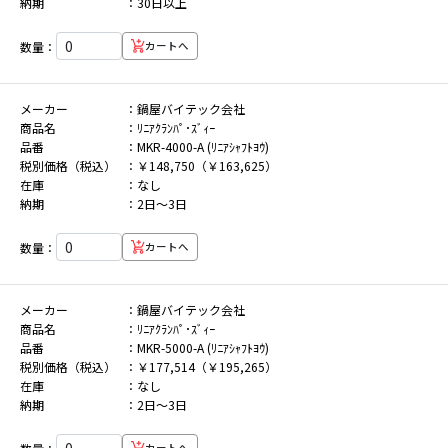
納期
30日以上
数量：
カートへ
メーカー
鍋屋バイテック会社
商品名
ﾘﾆｱｸﾗﾝﾊﾟ･ｽﾞｨｰ
品番
MKR-4000-A (ﾘﾆｱｼｬﾌﾄﾖｳ)
税別価格（税込）
￥148,750（￥163,625）
在庫
なし
納期
2日～3日
数量：
カートへ
メーカー
鍋屋バイテック会社
商品名
ﾘﾆｱｸﾗﾝﾊﾟ･ｽﾞｨｰ
品番
MKR-5000-A (ﾘﾆｱｼｬﾌﾄﾖｳ)
税別価格（税込）
￥177,514（￥195,265）
在庫
なし
納期
2日～3日
カートへ