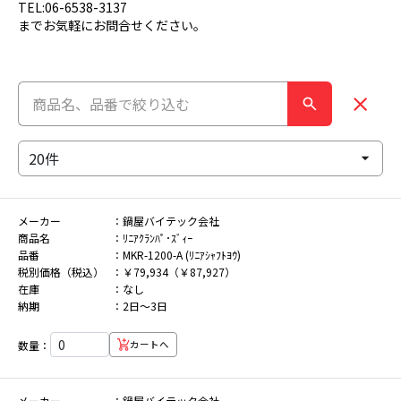
TEL:06-6538-3137
までお気軽にお問合せください。
メーカー
鍋屋バイテック会社
商品名
ﾘﾆｱｸﾗﾝﾊﾟ･ｽﾞｨｰ
品番
MKR-1200-A (ﾘﾆｱｼｬﾌﾄﾖｳ)
税別価格（税込）
￥79,934（￥87,927）
在庫
なし
納期
2日～3日
数量：
カートへ
メーカー
鍋屋バイテック会社