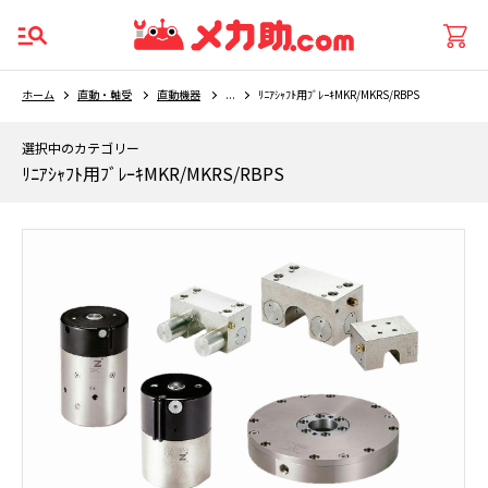
ホーム
直動・軸受
直動機器
...
ﾘﾆｱｼｬﾌﾄ用ﾌﾞﾚｰｷMKR/MKRS/RBPS
選択中のカテゴリー
ﾘﾆｱｼｬﾌﾄ用ﾌﾞﾚｰｷMKR/MKRS/RBPS