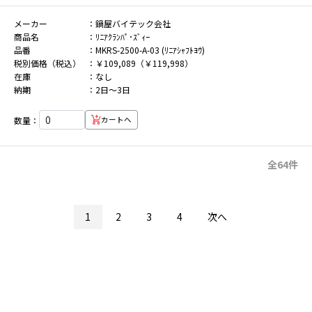
メーカー
鍋屋バイテック会社
商品名
ﾘﾆｱｸﾗﾝﾊﾟ･ｽﾞｨｰ
品番
MKRS-2500-A-03 (ﾘﾆｱｼｬﾌﾄﾖｳ)
税別価格（税込）
￥109,089（￥119,998）
在庫
なし
納期
2日～3日
数量：
カートへ
全64件
1
2
3
4
次へ