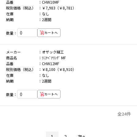
品番
CHW10MF
税別価格（税込）
￥7,983（￥8,781）
在庫
なし
納期
2週間
数量：
カートへ
メーカー
オザック精工
商品名
ﾘﾆｱﾍﾞｱﾘﾝｸﾞ MF
品番
CHW12MF
税別価格（税込）
￥8,100（￥8,910）
在庫
なし
納期
2週間
数量：
カートへ
全24件
1
2
次へ