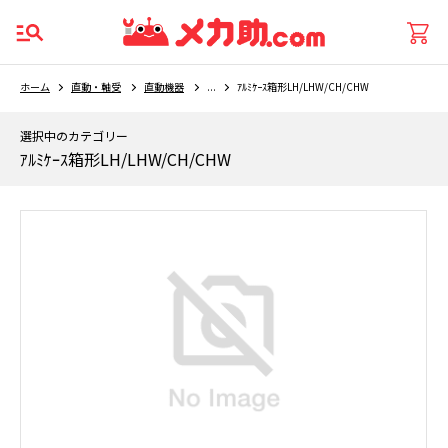
ホーム
直動・軸受
直動機器
...
ｱﾙﾐｹｰｽ箱形LH/LHW/CH/CHW
選択中のカテゴリー
ｱﾙﾐｹｰｽ箱形LH/LHW/CH/CHW