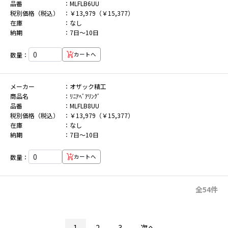
品番
MLFLB6UU
税別価格（税込）
￥13,979（￥15,377）
在庫
なし
納期
7日～10日
数量：
カートへ
メーカー
オザック精工
商品名
ﾘﾆｱﾍﾞｱﾘﾝｸﾞ
品番
MLFLB8UU
税別価格（税込）
￥13,979（￥15,377）
在庫
なし
納期
7日～10日
数量：
カートへ
全54件
1
2
3
次へ