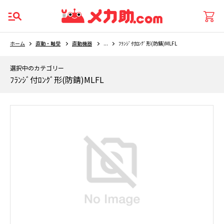
ホーム
直動・軸受
直動機器
...
ﾌﾗﾝｼﾞ付ﾛﾝｸﾞ形(防錆)MLFL
選択中のカテゴリー
ﾌﾗﾝｼﾞ付ﾛﾝｸﾞ形(防錆)MLFL