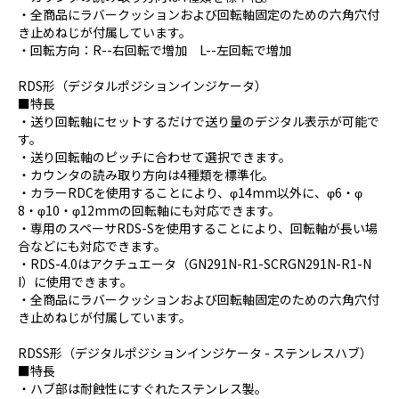
・全商品にラバークッションおよび回転軸固定のための六角穴付
き止めねじが付属しています。
・回転方向：R--右回転で増加 L--左回転で増加
RDS形（デジタルポジションインジケータ）
■特長
・送り回転軸にセットするだけで送り量のデジタル表示が可能で
す。
・送り回転軸のピッチに合わせて選択できます。
・カウンタの読み取り方向は4種類を標準化。
・カラーRDCを使用することにより、φ14mm以外に、φ6・φ
8・φ10・φ12mmの回転軸にも対応できます。
・専用のスペーサRDS-Sを使用することにより、回転軸が長い場
合などにも対応できます。
・RDS-4.0はアクチュエータ（GN291N-R1-SCRGN291N-R1-N
I）に使用できます。
・全商品にラバークッションおよび回転軸固定のための六角穴付
き止めねじが付属しています。
RDSS形（デジタルポジションインジケータ - ステンレスハブ）
■特長
・ハブ部は耐蝕性にすぐれたステンレス製。