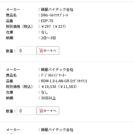
メーカー
鍋屋バイテック会社
商品名
DINﾚｰﾙﾄﾘﾂｹﾌﾟﾚｰﾄ
品番
EDP-70
税別価格（税込）
￥297（￥327）
在庫
なし
納期
2日～3日
数量：
カートへ
メーカー
鍋屋バイテック会社
商品名
ﾃﾞｼﾞﾀﾙｲﾝｼﾞｹｰﾀｰ
品番
RDM-1.0-L-AN-GR (ﾋﾀﾞﾘｶｲﾃﾝ)
税別価格（税込）
￥10,530（￥11,583）
在庫
なし
納期
30日以上
数量：
カートへ
メーカー
鍋屋バイテック会社