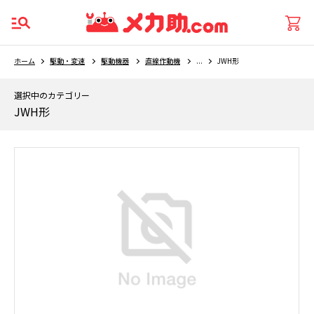
ホーム
駆動・変速
駆動機器
直線作動機
...
JWH形
選択中のカテゴリー
JWH形