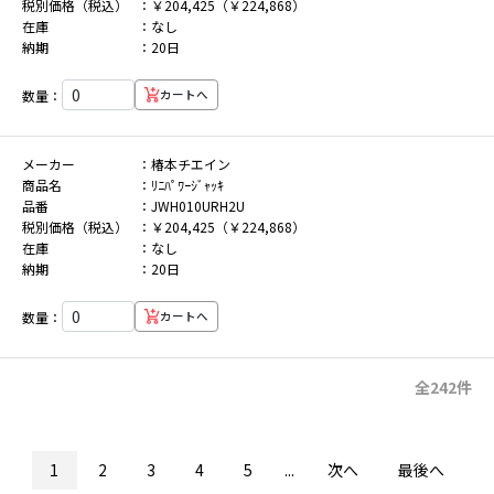
税別価格（税込）
￥204,425（￥224,868）
在庫
なし
納期
20日
数量：
カートへ
メーカー
椿本チエイン
商品名
ﾘﾆﾊﾟﾜｰｼﾞｬｯｷ
品番
JWH010URH2U
税別価格（税込）
￥204,425（￥224,868）
在庫
なし
納期
20日
数量：
カートへ
全242件
1
2
3
4
5
...
次へ
最後へ