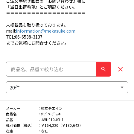
ご注文手続き画面の『お問い合わせ』欄に
『当日出荷希望』とご明記ください。
＝＝＝＝＝＝＝＝＝＝＝＝＝＝＝＝＝＝＝
未掲載品も取り扱っております。
mail:
information@mekasuke.com
TEL:06-6538-3137
までお気軽にお問合せください。
メーカー
椿本チエイン
商品名
ﾘﾆﾊﾟﾜｰｼﾞｬｯｷ
品番
JWH010USH1
税別価格（税込）
￥164,220（￥180,642）
在庫
なし