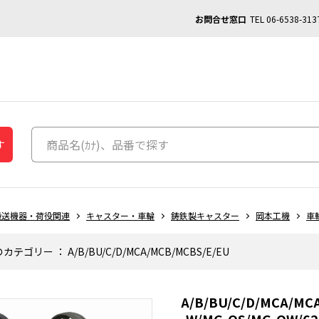
お問合せ窓口
TEL
06-6538-313
す
搬送機器・荷役関連
キャスター・車輪
鋳鉄製キャスター
岡本工機
車
のカテゴリー
：
A/B/BU/C/D/MCA/MCB/MCBS/E/EU
A/B/BU/C/D/MCA/MC