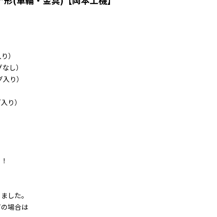
/62*形(車輪・金具)【岡本工機】
）
）
入り）
グなし）
グ入り）
）
グ入り）
！
ました。
の場合は