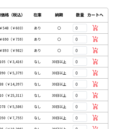
別価格（税込）
在庫
納期
数量
カートへ
￥548（￥603）
あり
〇
￥690（￥759）
あり
〇
￥893（￥982）
あり
〇
105（￥3,416）
なし
30日以上
890（￥5,379）
なし
30日以上
088（￥14,397）
なし
30日以上
010（￥25,311）
なし
30日以上
078（￥5,586）
なし
30日以上
050（￥7,755）
なし
30日以上
635（￥18,299）
なし
30日以上