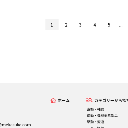
1
2
3
4
5
...
ホーム
カテゴリーから探
直動・軸受
伝動・機械要素部品
駆動・変速
n@mekasuke.com
ＦＡ・制御