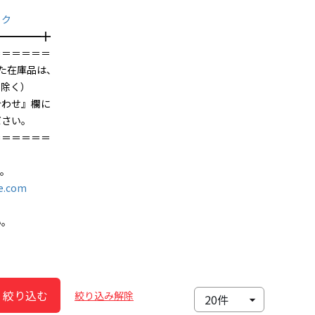
ック
━╋
＝＝＝＝＝＝
た在庫品は、
を除く）
合わせ』欄に
ださい。
＝＝＝＝＝＝
す。
e.com
い。
絞り込む
絞り込み解除