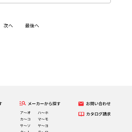
次へ
最後へ
す
メーカーから探す
お問い合わせ
ア～オ
ハ～ホ
カタログ請求
カ～コ
マ～モ
サ～ソ
ヤ～ヨ
タ～ト
ラ～ロ