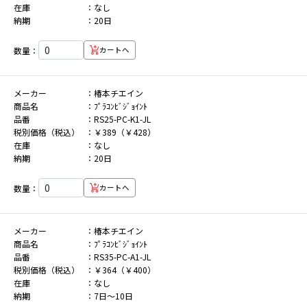
在庫
なし
納期
20日
数量：
カートへ
メーカー
椿本チエイン
商品名
ﾌﾟﾗｺﾝﾋﾞｼﾞｮｲﾝﾄ
品番
RS25-PC-K1-JL
税別価格（税込）
￥389（￥428）
在庫
なし
納期
20日
数量：
カートへ
メーカー
椿本チエイン
商品名
ﾌﾟﾗｺﾝﾋﾞｼﾞｮｲﾝﾄ
品番
RS35-PC-A1-JL
税別価格（税込）
￥364（￥400）
在庫
なし
納期
7日～10日