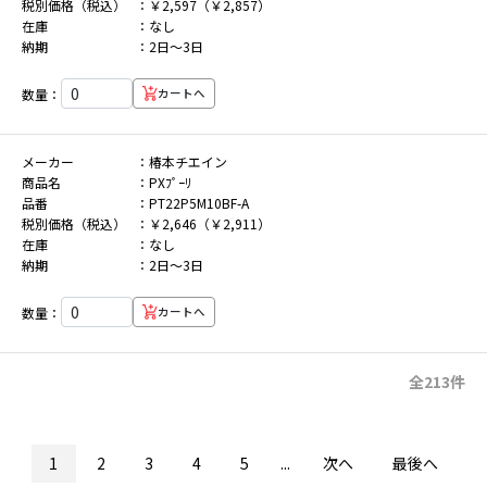
税別価格（税込）
￥2,597（￥2,857）
在庫
なし
納期
2日～3日
数量：
カートへ
メーカー
椿本チエイン
商品名
PXﾌﾟｰﾘ
品番
PT22P5M10BF-A
税別価格（税込）
￥2,646（￥2,911）
在庫
なし
納期
2日～3日
数量：
カートへ
全213件
1
2
3
4
5
...
次へ
最後へ