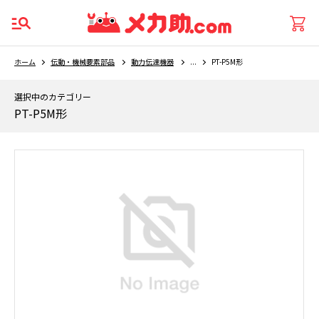
ホーム
伝動・機械要素部品
動力伝達機器
...
PT-P5M形
選択中のカテゴリー
PT-P5M形