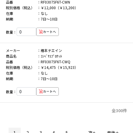
品番
RF03075F6T-CWN
税別価格（税込）
￥12,000（￥13,200）
在庫
なし
納期
7日～10日
数量：
カートへ
メーカー
椿本チエイン
商品名
ｺﾝﾍﾞﾔｽﾌﾟﾛｹｯﾄ
品番
RF03075F6T-CWQ
税別価格（税込）
￥14,475（￥15,923）
在庫
なし
納期
7日～10日
数量：
カートへ
全300件
1
2
3
4
5
...
次へ
最後へ