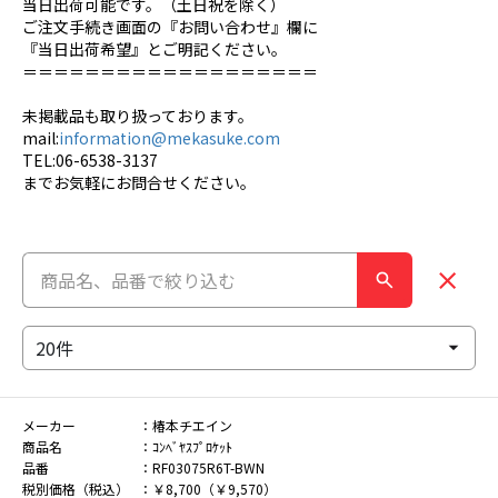
当日出荷可能です。（土日祝を除く）
ご注文手続き画面の『お問い合わせ』欄に
『当日出荷希望』とご明記ください。
＝＝＝＝＝＝＝＝＝＝＝＝＝＝＝＝＝＝＝
未掲載品も取り扱っております。
mail:
information@mekasuke.com
TEL:06-6538-3137
までお気軽にお問合せください。
メーカー
椿本チエイン
商品名
ｺﾝﾍﾞﾔｽﾌﾟﾛｹｯﾄ
品番
RF03075R6T-BWN
税別価格（税込）
￥8,700（￥9,570）