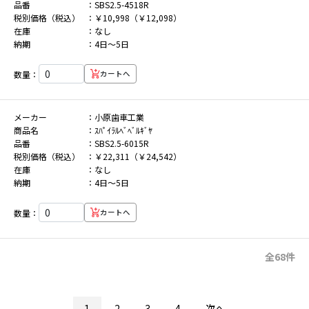
品番
SBS2.5-4518R
税別価格（税込）
￥10,998（￥12,098）
在庫
なし
納期
4日～5日
数量：
カートへ
メーカー
小原歯車工業
商品名
ｽﾊﾟｲﾗﾙﾍﾞﾍﾞﾙｷﾞﾔ
品番
SBS2.5-6015R
税別価格（税込）
￥22,311（￥24,542）
在庫
なし
納期
4日～5日
数量：
カートへ
全68件
1
2
3
4
次へ