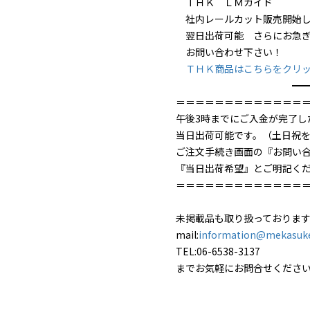
ＴＨＫ ＬＭガイド
社内レールカット販売開始し
翌日出荷可能 さらにお急ぎ
お問い合わせ下さい！
ＴＨＫ商品はこちらをクリ
━━━━━
＝＝＝＝＝＝＝＝＝＝＝＝＝
午後3時までにご入金が完了し
当日出荷可能です。（土日祝
ご注文手続き画面の『お問い
『当日出荷希望』とご明記く
＝＝＝＝＝＝＝＝＝＝＝＝＝
未掲載品も取り扱っておりま
mail:
information@mekasuk
TEL:06-6538-3137
までお気軽にお問合せくださ