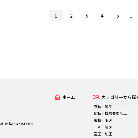
1
2
3
4
5
...
ホーム
カテゴリーから探
直動・軸受
伝動・機械要素部品
駆動・変速
n@mekasuke.com
ＦＡ・制御
空圧・油圧