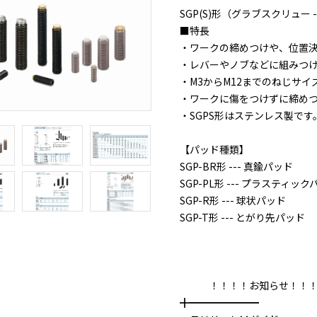
SGP(S)形（グラブスクリュー 
■特長
・ワークの締めつけや、位置
・レバーやノブなどに組みつ
・M3からM12までのねじサ
・ワークに傷をつけずに締め
・SGPS形はステンレス製です
【パッド種類】
SGP-BR形 --- 真鍮パッド
SGP-PL形 --- プラスティッ
SGP-R形 --- 球状パッド
SGP-T形 --- とがり先パッド
！！！！お知らせ！！！
╋━━━━━━━