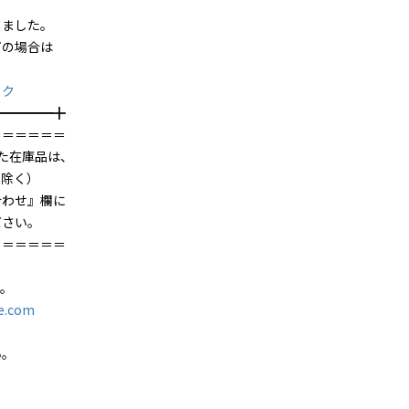
ました。
の場合は
ック
━╋
＝＝＝＝＝＝
た在庫品は、
を除く）
合わせ』欄に
ださい。
＝＝＝＝＝＝
す。
e.com
い。