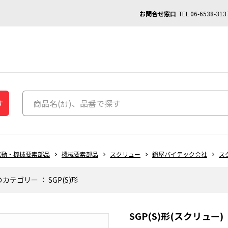
お問合せ窓口
TEL
06-6538-313
す
伝動・機械要素部品
機械要素部品
スクリュー
鍋屋バイテック会社
ス
のカテゴリー
：
SGP(S)形
SGP(S)形(スクリュ