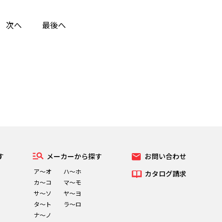
次へ
最後へ
す
メーカーから探す
お問い合わせ
ア～オ
ハ～ホ
カタログ請求
カ～コ
マ～モ
サ～ソ
ヤ～ヨ
タ～ト
ラ～ロ
ナ～ノ