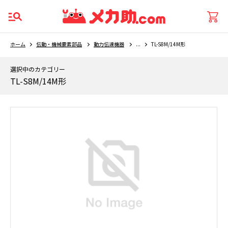
ホーム
伝動・機械要素部品
動力伝達機器
...
TL-S8M/14M形
選択中のカテゴリー
TL-S8M/14M形