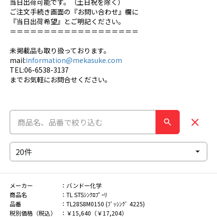
当日出荷可能です。（土日祝を除く）
ご注文手続き画面の『お問い合わせ』欄に
『当日出荷希望』とご明記ください。
＝＝＝＝＝＝＝＝＝＝＝＝＝＝＝＝＝＝＝
未掲載品も取り扱っております。
mail:
information@mekasuke.com
TEL:06-6538-3137
までお気軽にお問合せください。
メーカー
バンドー化学
商品名
TL STSｼﾝｸﾛﾌﾟｰﾘ
品番
TL28S8M0150 (ﾌﾞｯｼﾝｸﾞ 4225)
税別価格（税込）
￥15,640（￥17,204）